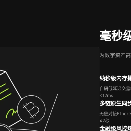
毫秒
为数字资产高
纳秒级内存
自研低延迟交易
<12ms
多链原生同
无缝对接Ether
≤2秒
金融级风控